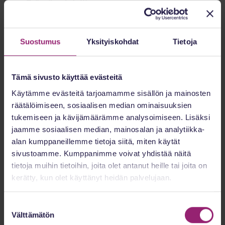
Etätyömahdollisuus
Täysin etätyö
Suostumus
Yksityiskohdat
Tietoja
Työsuhteen tyyppi
Osa-aikainen
Tämä sivusto käyttää evästeitä
Käytämme evästeitä tarjoamamme sisällön ja mainosten
räätälöimiseen, sosiaalisen median ominaisuuksien
tukemiseen ja kävijämäärämme analysoimiseen. Lisäksi
jaamme sosiaalisen median, mainosalan ja analytiikka-
alan kumppaneillemme tietoja siitä, miten käytät
sivustoamme. Kumppanimme voivat yhdistää näitä
tietoja muihin tietoihin, joita olet antanut heille tai joita on
kerätty, kun olet käyttänyt heidän palvelujaan.
Kollegat
Suostumuksen
Välttämätön
valinta