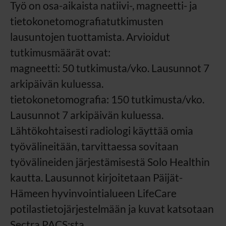
Työ on osa-aikaista natiivi-, magneetti- ja
tietokonetomografiatutkimusten
lausuntojen tuottamista. Arvioidut
tutkimusmäärät ovat:
magneetti: 50 tutkimusta/vko. Lausunnot 7
arkipäivän kuluessa.
tietokonetomografia: 150 tutkimusta/vko.
Lausunnot 7 arkipäivän kuluessa.
Lähtökohtaisesti radiologi käyttää omia
työvälineitään, tarvittaessa sovitaan
työvälineiden järjestämisestä Solo Healthin
kautta. Lausunnot kirjoitetaan Päijät-
Hämeen hyvinvointialueen LifeCare
potilastietojärjestelmään ja kuvat katsotaan
Sectra PACS:sta.