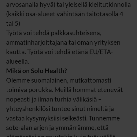
arvosanalla hyvä) tai yleisellä kielitutkinnolla
(kaikki osa-alueet vähintään taitotasolla 4
tai 5)
Työtä voi tehdä palkkasuhteisena,
ammatinharjoittajana tai oman yrityksen
kautta. Työtä voi tehdä etänä EU/ETA-
alueella.
Mikä on Solo Health?
Olemme suomalainen, mutkattomasti
toimiva porukka. Meillä hommat etenevät
nopeasti ja ilman turhia välikäsiä –
yhteyshenkilösi tuntee sinut nimeltä ja
vastaa kysymyksiisi selkeästi. Tunnemme
sote-alan arjen ja ymmärrämme, että
elämässäsi on muutakin kuin työ: välillä