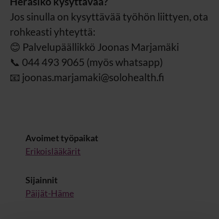
Heräsikö kysyttävää?
Jos sinulla on kysyttävää työhön liittyen, ota
rohkeasti yhteyttä:
😊 Palvelupäällikkö Joonas Marjamäki
📞 044 493 9065 (myös whatsapp)
📧 joonas.marjamaki@solohealth.fi
Avoimet työpaikat
Erikoislääkärit
Sijainnit
Päijät-Häme