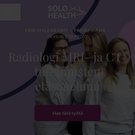
Jaa sivu
URAVALIKKO
ERIKOISLÄÄKÄRIT
·
PÄIJÄT-HÄME
·
TÄYSIN ETÄTYÖ
Radiologi MRI- ja CT-
tutkimusten
etäsaneluun
Hae tätä työtä