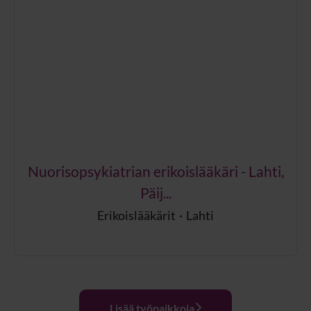
Nuorisopsykiatrian erikoislääkäri - Lahti,
Päij...
Erikoislääkärit
·
Lahti
Lisää työpaikkoja