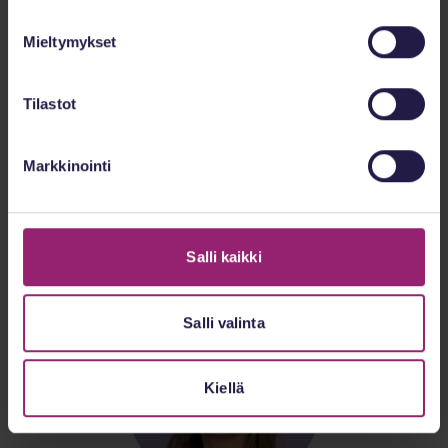
Mieltymykset
Tilastot
Markkinointi
Kaili Hjorth
Palvelujohtaja
Salli kaikki
Salli valinta
Kiellä