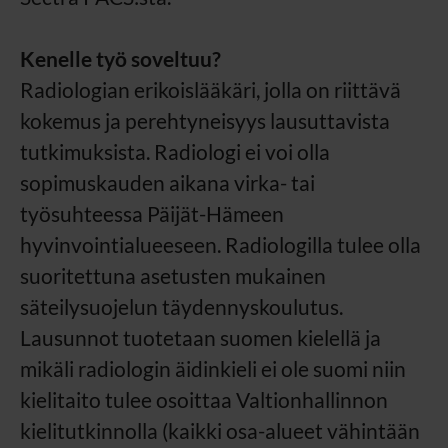
Kenelle työ soveltuu?
Radiologian erikoislääkäri, jolla on riittävä
kokemus ja perehtyneisyys lausuttavista
tutkimuksista. Radiologi ei voi olla
sopimuskauden aikana virka- tai
työsuhteessa Päijät-Hämeen
hyvinvointialueeseen. Radiologilla tulee olla
suoritettuna asetusten mukainen
säteilysuojelun täydennyskoulutus.
Lausunnot tuotetaan suomen kielellä ja
mikäli radiologin äidinkieli ei ole suomi niin
kielitaito tulee osoittaa Valtionhallinnon
kielitutkinnolla (kaikki osa-alueet vähintään