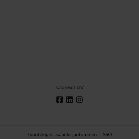
solohealth.fi/
Työntekijän sisäänkirjautuminen
·
SSO