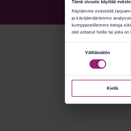
Tämä sivusto käyttää eväste
Käytämme evästeitä tarjoama
ja kävijämäärämme analysoim
kumppaneillemme tietoja siitä
olet antanut heille tai joita o
Suostumuksen
Välttämätön
valinta
Kiellä