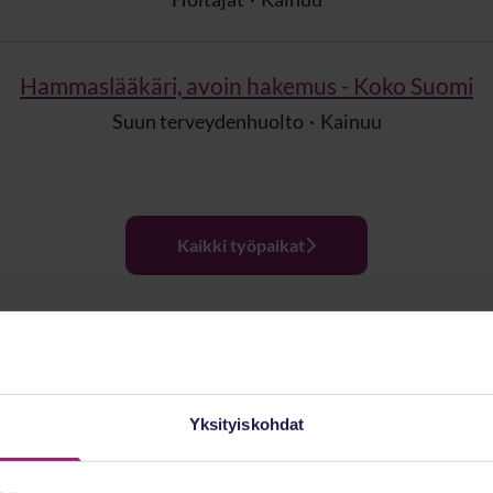
Hammaslääkäri, avoin hakemus - Koko Suomi
Suun terveydenhuolto
·
Kainuu
Kaikki työpaikat
Yksityiskohdat
Kainuu