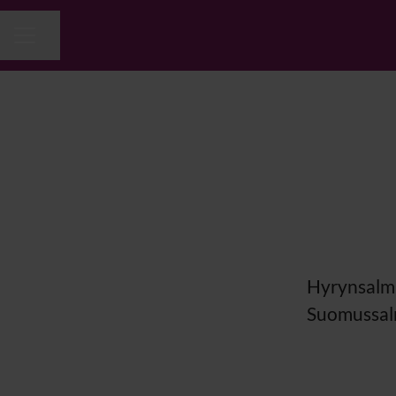
Jaa sivu
URAVALIKKO
Hyrynsalmi
Suomussal