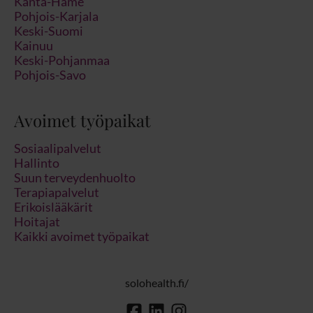
Kanta-Häme
Pohjois-Karjala
Keski-Suomi
Kainuu
Keski-Pohjanmaa
Pohjois-Savo
Avoimet työpaikat
Sosiaalipalvelut
Hallinto
Suun terveydenhuolto
Terapiapalvelut
Erikoislääkärit
Hoitajat
Kaikki avoimet työpaikat
solohealth.fi/