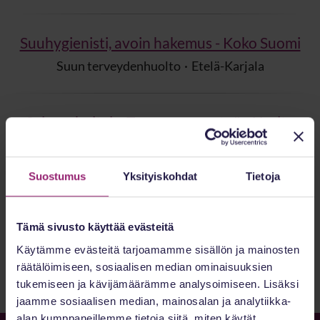
Suuhygienisti, avoin hakemus - Koko Suomi
Suun terveydenhuolto
·
Etelä-Karjala
Sairaanhoitaja, Terveysasematyö - Useita
paikkakuntia
Hoitajat
·
Etelä-Karjala
Suostumus
Yksityiskohdat
Tietoja
Tämä sivusto käyttää evästeitä
Kaikki työpaikat
Käytämme evästeitä tarjoamamme sisällön ja mainosten
räätälöimiseen, sosiaalisen median ominaisuuksien
tukemiseen ja kävijämäärämme analysoimiseen. Lisäksi
jaamme sosiaalisen median, mainosalan ja analytiikka-
alan kumppaneillemme tietoja siitä, miten käytät