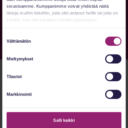
sivustoamme. Kumppanimme voivat yhdistää näitä
tietoja muihin tietoihin, joita olet antanut heille tai joita on
kerätty, kun olet käyttänyt heidän palvelujaan.
Etelä-Karjala
Suostumuksen
Välttämätön
valinta
Mieltymykset
Tilastot
Markkinointi
Salli kaikki