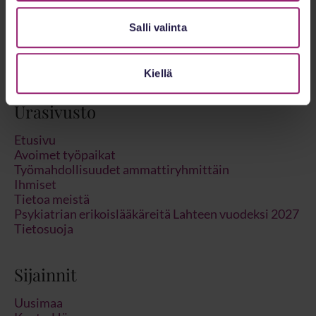
Salli valinta
Kiellä
Urasivusto
Etusivu
Avoimet työpaikat
Työmahdollisuudet ammattiryhmittäin
Ihmiset
Tietoa meistä
Psykiatrian erikoislääkäreitä Lahteen vuodeksi 2027
Tietosuoja
Sijainnit
Uusimaa