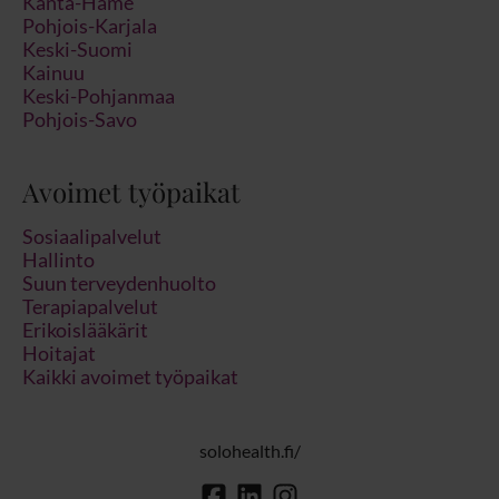
Kanta-Häme
Pohjois-Karjala
Keski-Suomi
Kainuu
Keski-Pohjanmaa
Pohjois-Savo
Avoimet työpaikat
Sosiaalipalvelut
Hallinto
Suun terveydenhuolto
Terapiapalvelut
Erikoislääkärit
Hoitajat
Kaikki avoimet työpaikat
solohealth.fi/