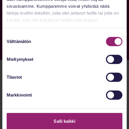
sivustoamme. Kumppanimme voivat yhdistää näitä
tietoja muihin tietoihin, joita olet antanut heille tai joita on
kerätty, kun olet käyttänyt heidän palvelujaan.
Länsi-Uusimaa
Suostumuksen
Välttämätön
valinta
Mieltymykset
Tilastot
Markkinointi
Salli kaikki