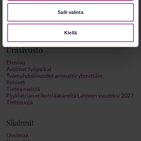
Salli valinta
Kiellä
Urasivusto
Etusivu
Avoimet työpaikat
Työmahdollisuudet ammattiryhmittäin
Ihmiset
Tietoa meistä
Psykiatrian erikoislääkäreitä Lahteen vuodeksi 2027
Tietosuoja
Sijainnit
Uusimaa