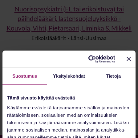
Nuorisopsykiatri (EL tai erikoistuva) tai
päihdelääkäri, lastensuojeluyksikkö -
Kouvola, Vihti, Pietarsaari, Liminka & Mikkeli
Erikoislääkärit
·
Länsi-Uusimaa
Lääkäri - Raasepori osastotyö
Yleislääkärit
·
Länsi-Uusimaa
·
Hybridi
Suostumus
Yksityiskohdat
Tietoja
Tämä sivusto käyttää evästeitä
Kaikki työpaikat
Käytämme evästeitä tarjoamamme sisällön ja mainosten
räätälöimiseen, sosiaalisen median ominaisuuksien
tukemiseen ja kävijämäärämme analysoimiseen. Lisäksi
jaamme sosiaalisen median, mainosalan ja analytiikka-
alan kumppaneillemme tietoja siitä, miten käytät