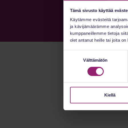
Tämä sivusto käyttää eväste
Käytämme evästeitä tarjoama
ja kävijämäärämme analysoim
kumppaneillemme tietoja siitä
olet antanut heille tai joita o
Suostumuksen
Välttämätön
valinta
Kiellä