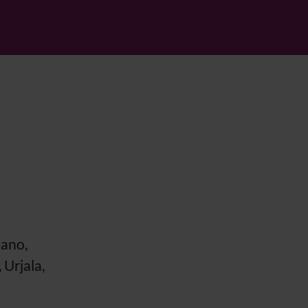
kano,
 Urjala,