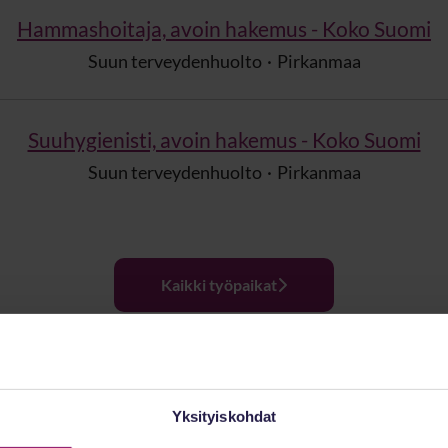
Hammashoitaja, avoin hakemus - Koko Suomi
Suun terveydenhuolto
·
Pirkanmaa
Suuhygienisti, avoin hakemus - Koko Suomi
Suun terveydenhuolto
·
Pirkanmaa
Kaikki työpaikat
Yksityiskohdat