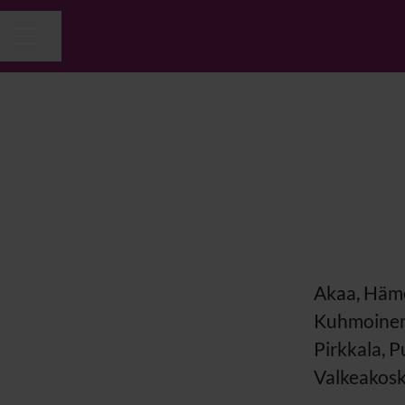
Jaa sivu
URAVALIKKO
Akaa, Häme
Kuhmoinen,
Pirkkala, P
Valkeakoski,