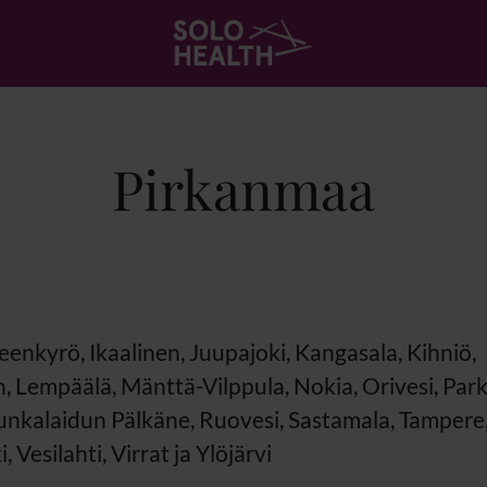
Pirkanmaa
enkyrö, Ikaalinen, Juupajoki, Kangasala, Kihniö,
 Lempäälä, Mänttä-Vilppula, Nokia, Orivesi, Par
unkalaidun Pälkäne, Ruovesi, Sastamala, Tampere,
 Vesilahti, Virrat ja Ylöjärvi