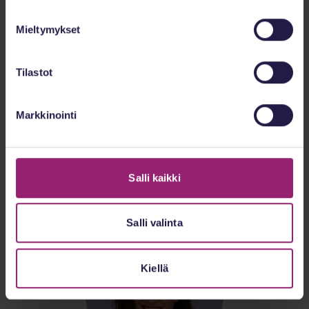
Mieltymykset
Tilastot
Markkinointi
Petra Joulio
Salli kaikki
Toimialajohtaja, erikoissairaanhoidon lääkäripalvelut
Salli valinta
Kiellä