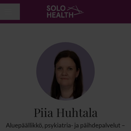
Jaa sivu
URAVALIKKO
Piia Huhtala
Aluepäällikkö, psykiatria- ja päihdepalvelut –