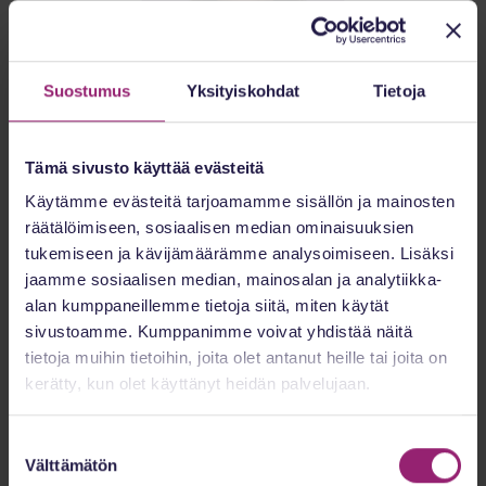
Suostumus
Yksityiskohdat
Tietoja
Kaili Hjorth
Palvelujohtaja
Tämä sivusto käyttää evästeitä
Käytämme evästeitä tarjoamamme sisällön ja mainosten
räätälöimiseen, sosiaalisen median ominaisuuksien
tukemiseen ja kävijämäärämme analysoimiseen. Lisäksi
jaamme sosiaalisen median, mainosalan ja analytiikka-
alan kumppaneillemme tietoja siitä, miten käytät
sivustoamme. Kumppanimme voivat yhdistää näitä
tietoja muihin tietoihin, joita olet antanut heille tai joita on
kerätty, kun olet käyttänyt heidän palvelujaan.
Minna Engström
Aluepäällikkö, operatiivinen ja konservatiivinen
Suostumuksen
Välttämätön
erikoissairaanhoito
valinta