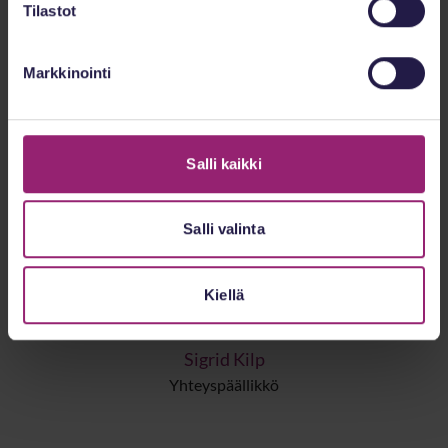
Tilastot
Marjo Tuovinen
Markkinointi
Senior aluepäällikkö, Itä-Suomi
Salli kaikki
Salli valinta
Kiellä
Sigrid Kilp
Yhteyspäällikkö