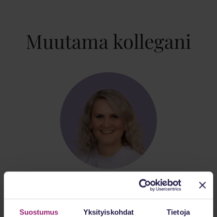
Muutama kollegani
Eneli Tukiainen
Yhteyspäällikkö
Suostumus
Yksityiskohdat
Tietoja