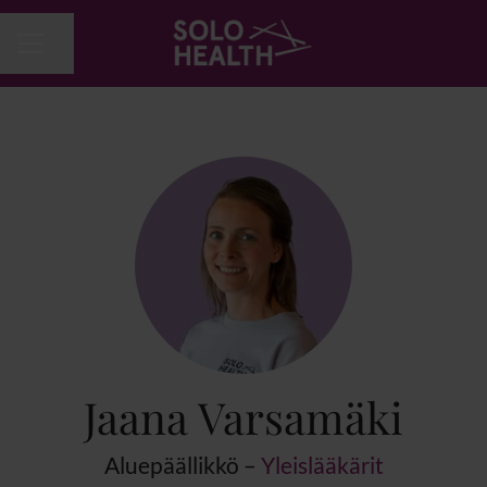
Jaa sivu
URAVALIKKO
Jaana Varsamäki
Aluepäällikkö –
Yleislääkärit