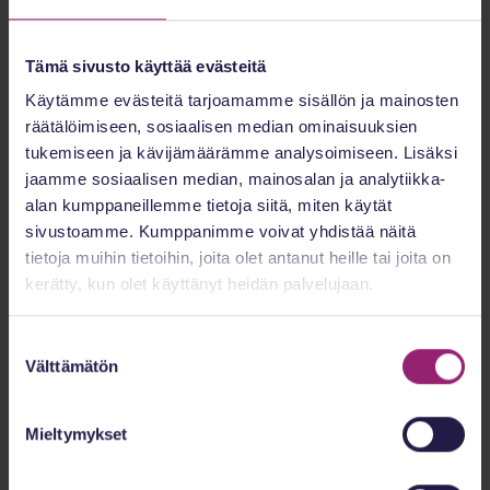
Tämä sivusto käyttää evästeitä
Käytämme evästeitä tarjoamamme sisällön ja mainosten
räätälöimiseen, sosiaalisen median ominaisuuksien
tukemiseen ja kävijämäärämme analysoimiseen. Lisäksi
jaamme sosiaalisen median, mainosalan ja analytiikka-
alan kumppaneillemme tietoja siitä, miten käytät
sivustoamme. Kumppanimme voivat yhdistää näitä
Rosa Forsten
tietoja muihin tietoihin, joita olet antanut heille tai joita on
Aluepäällikkö
kerätty, kun olet käyttänyt heidän palvelujaan.
Suostumuksen
Välttämätön
valinta
Mieltymykset