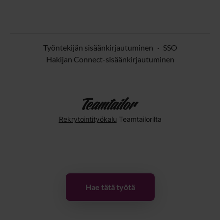
Työntekijän sisäänkirjautuminen
·
SSO
Hakijan Connect-sisäänkirjautuminen
Rekrytointityökalu
Teamtailorilta
Hae tätä työtä