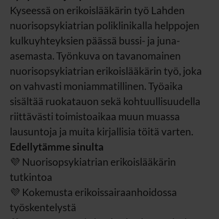
Kyseessä on erikoislääkärin työ Lahden
nuorisopsykiatrian poliklinikalla helppojen
kulkuyhteyksien päässä bussi- ja juna-
asemasta. Työnkuva on tavanomainen
nuorisopsykiatrian erikoislääkärin työ, joka
on vahvasti moniammatillinen.
Työaika
sisältää ruokatauon sekä kohtuullisuudella
riittävästi toimistoaikaa muun muassa
lausuntoja ja muita kirjallisia töitä varten.
Edellytämme sinulta
💜 Nuorisopsykiatrian erikoislääkärin
tutkintoa
💜 Kokemusta erikoissairaanhoidossa
työskentelystä