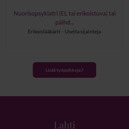
Nuorisopsykiatri (EL tai erikoistuva) tai
päihd...
Erikoislääkärit
·
Useita sijainteja
Lisää työpaikkoja
Lahti