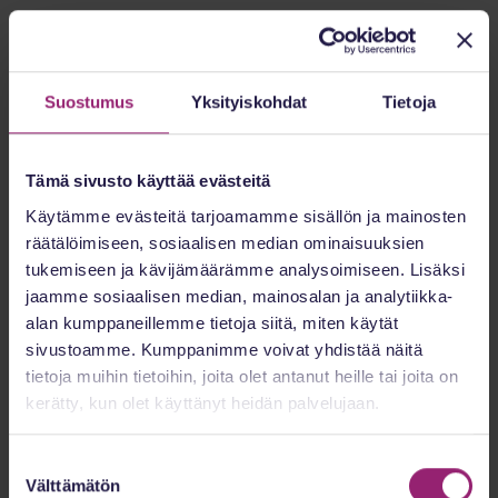
Kollegat
Suostumus
Yksityiskohdat
Tietoja
Tämä sivusto käyttää evästeitä
Käytämme evästeitä tarjoamamme sisällön ja mainosten
räätälöimiseen, sosiaalisen median ominaisuuksien
tukemiseen ja kävijämäärämme analysoimiseen. Lisäksi
jaamme sosiaalisen median, mainosalan ja analytiikka-
alan kumppaneillemme tietoja siitä, miten käytät
sivustoamme. Kumppanimme voivat yhdistää näitä
Petra Joulio
tietoja muihin tietoihin, joita olet antanut heille tai joita on
Toimialajohtaja, erikoissairaanhoidon lääkäripalvelut
kerätty, kun olet käyttänyt heidän palvelujaan.
Suostumuksen
Välttämätön
valinta