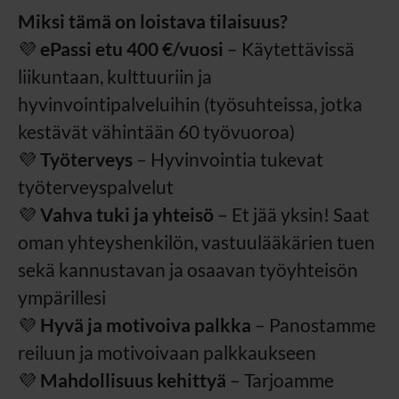
Miksi tämä on loistava tilaisuus?
💜
ePassi etu 400 €/vuosi
– Käytettävissä
liikuntaan, kulttuuriin ja
hyvinvointipalveluihin (työsuhteissa, jotka
kestävät vähintään 60 työvuoroa)
💜
Työterveys
– Hyvinvointia tukevat
työterveyspalvelut
💜
Vahva tuki ja yhteisö
– Et jää yksin! Saat
oman yhteyshenkilön, vastuulääkärien tuen
sekä kannustavan ja osaavan työyhteisön
ympärillesi
💜
Hyvä ja motivoiva palkka
– Panostamme
reiluun ja motivoivaan palkkaukseen
💜
Mahdollisuus kehittyä
– Tarjoamme