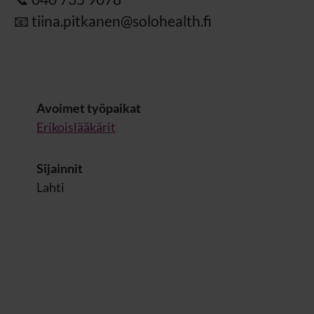
📧 tiina.pitkanen@solohealth.fi
Avoimet työpaikat
Erikoislääkärit
Sijainnit
Lahti