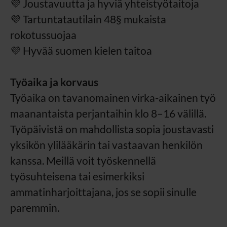
💜 Joustavuutta ja hyviä yhteistyötaitoja
💜 Tartuntatautilain 48§ mukaista
rokotussuojaa
💜 Hyvää suomen kielen taitoa
Työaika ja korvaus
Työaika on tavanomainen virka-aikainen työ
maanantaista perjantaihin klo 8–16 välillä.
Työpäivistä on mahdollista sopia joustavasti
yksikön ylilääkärin tai vastaavan henkilön
kanssa. Meillä voit työskennellä
työsuhteisena tai esimerkiksi
ammatinharjoittajana, jos se sopii sinulle
paremmin.