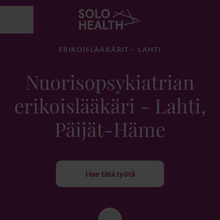
Jaa sivu
URAVALIKKO
ERIKOISLÄÄKÄRIT
·
LAHTI
Nuorisopsykiatrian
erikoislääkäri - Lahti,
Päijät-Häme
Hae tätä työtä